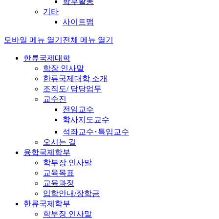
학부활동
기타
사이트맵
모바일 메뉴 열기
전체 메뉴 열기
한류국제대학
학장 인사말
한류국제대학 소개
조직도/ 담당업무
교수진
전임교수
학사지도교수
석좌교수･특임교수
오시는 길
융합국제학부
학부장 인사말
교육목표
교육과정
입학안내/장학금
한류국제학부
학부장 인사말