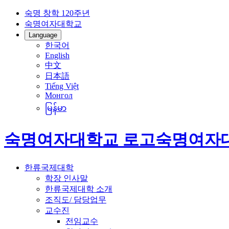
숙명 창학 120주년
숙명여자대학교
Language
한국어
English
中文
日本語
Tiếng Việt
Монгол
မြန်မာ
숙명여자대학교 로고
숙명여자
한류국제대학
학장 인사말
한류국제대학 소개
조직도/ 담당업무
교수진
전임교수