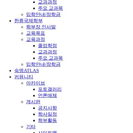
교과과정
주요 교과목
입학안내/장학금
한류국제학부
학부장 인사말
교육목표
교육과정
졸업학점
교과과정
주요 교과목
입학안내/장학금
숙명ATLAS
커뮤니티
아카이브
포토갤러리
언론매체
게시판
공지사항
학사일정
학부활동
기타
사이트맵