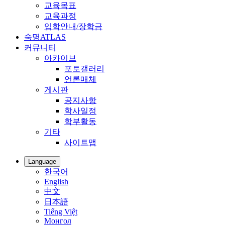
교육목표
교육과정
입학안내/장학금
숙명ATLAS
커뮤니티
아카이브
포토갤러리
언론매체
게시판
공지사항
학사일정
학부활동
기타
사이트맵
Language
한국어
English
中文
日本語
Tiếng Việt
Монгол