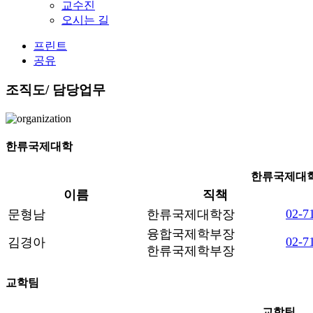
교수진
오시는 길
프린트
공유
조직도/ 담당업무
한류국제대학
한류국제대
이름
직책
02-7
문형남
한류국제대학장
융합국제학부장
02-7
김경아
한류국제학부장
교학팀
교학팀