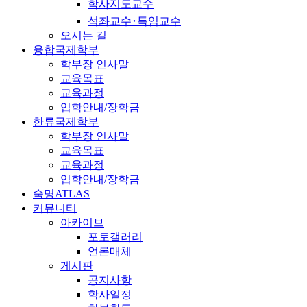
학사지도교수
석좌교수･특임교수
오시는 길
융합국제학부
학부장 인사말
교육목표
교육과정
입학안내/장학금
한류국제학부
학부장 인사말
교육목표
교육과정
입학안내/장학금
숙명ATLAS
커뮤니티
아카이브
포토갤러리
언론매체
게시판
공지사항
학사일정