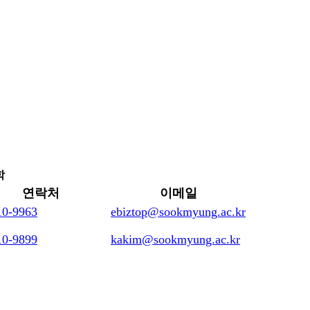
학
연락처
이메일
10-9963
ebiztop@sookmyung.ac.kr
10-9899
kakim@sookmyung.ac.kr