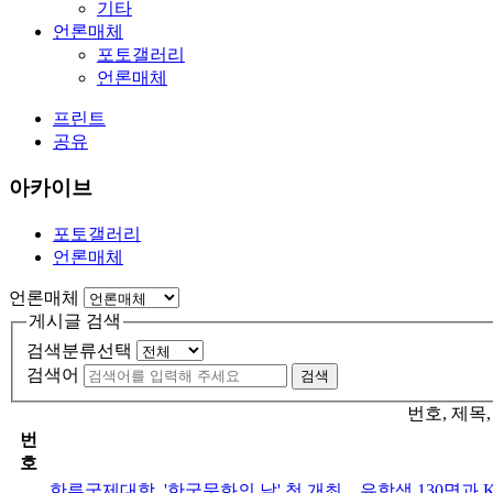
기타
언론매체
포토갤러리
언론매체
프린트
공유
아카이브
포토갤러리
언론매체
언론매체
게시글 검색
검색분류선택
검색어
검색
번호, 제목
번
호
한류국제대학, '한국문화의 날' 첫 개최…유학생 130명과 