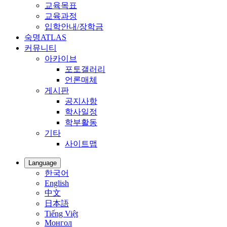
교육목표
교육과정
입학안내/장학금
숙명ATLAS
커뮤니티
아카이브
포토갤러리
언론매체
게시판
공지사항
학사일정
학부활동
기타
사이트맵
Language
한국어
English
中文
日本語
Tiếng Việt
Монгол