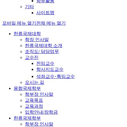
학부활동
기타
사이트맵
모바일 메뉴 열기
전체 메뉴 열기
한류국제대학
학장 인사말
한류국제대학 소개
조직도/ 담당업무
교수진
전임교수
학사지도교수
석좌교수･특임교수
오시는 길
융합국제학부
학부장 인사말
교육목표
교육과정
입학안내/장학금
한류국제학부
학부장 인사말