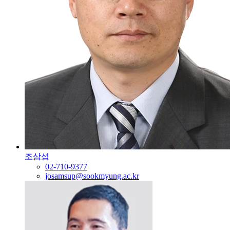
조삼섭
02-710-9377
josamsup@sookmyung.ac.kr