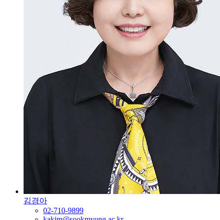
김경아
02-710-9899
kakim@sookmyung.ac.kr