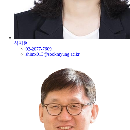
심지현
02-2077-7609
shimx013@sookmyung.ac.kr