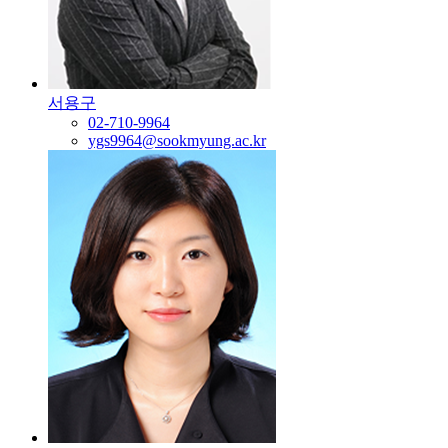
서용구
02-710-9964
ygs9964@sookmyung.ac.kr