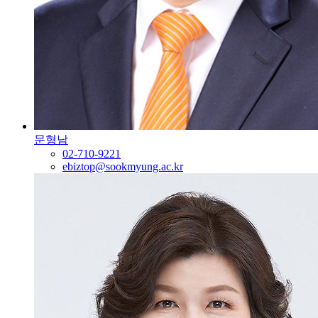
문형남
02-710-9221
ebiztop@sookmyung.ac.kr