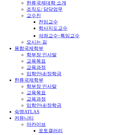
한류국제대학 소개
조직도/ 담당업무
교수진
전임교수
학사지도교수
석좌교수･특임교수
오시는 길
융합국제학부
학부장 인사말
교육목표
교육과정
입학안내/장학금
한류국제학부
학부장 인사말
교육목표
교육과정
입학안내/장학금
숙명ATLAS
커뮤니티
아카이브
포토갤러리