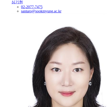
심기현
02-2077-7475
santaro@sookmyung.ac.kr