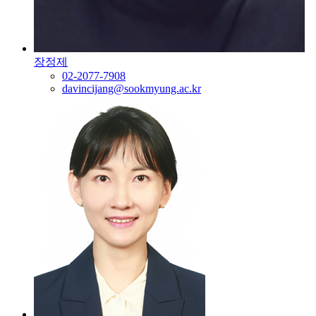
장정제
02-2077-7908
davincijang@sookmyung.ac.kr