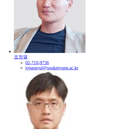
조정열
02-710-9736
jojungyul@sookmyung.ac.kr