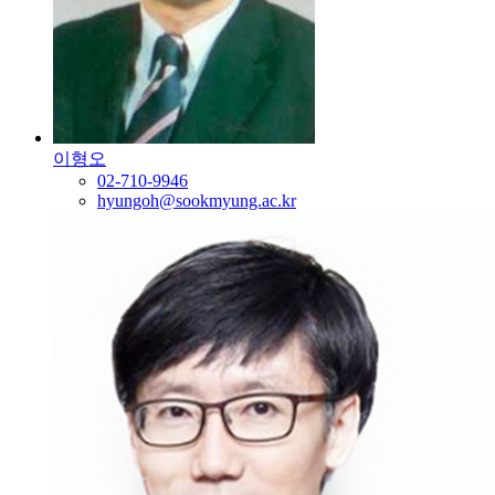
이형오
02-710-9946
hyungoh@sookmyung.ac.kr