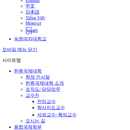
English
中文
日本語
Tiếng Việt
Монгол
မြန်မာ
숙명여자대학교
모바일 메뉴 닫기
사이트맵
한류국제대학
학장 인사말
한류국제대학 소개
조직도/ 담당업무
교수진
전임교수
학사지도교수
석좌교수･특임교수
오시는 길
융합국제학부