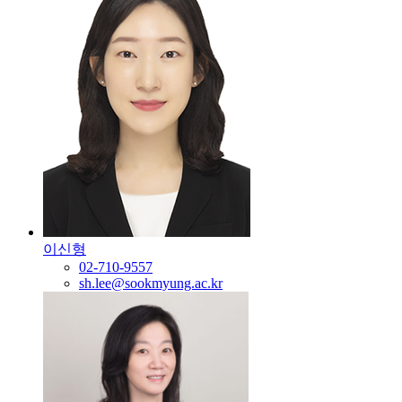
이신형
02-710-9557
sh.lee@sookmyung.ac.kr