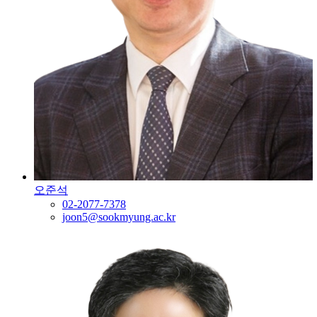
오준석
02-2077-7378
joon5@sookmyung.ac.kr