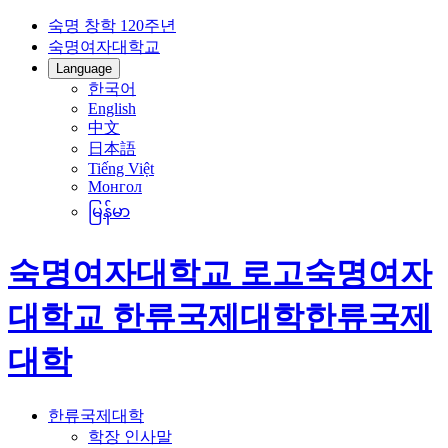
숙명 창학 120주년
숙명여자대학교
Language
한국어
English
中文
日本語
Tiếng Việt
Монгол
မြန်မာ
숙명여자대학교 로고
숙명여자
대학교
한류국제대학
한류국제
대학
한류국제대학
학장 인사말