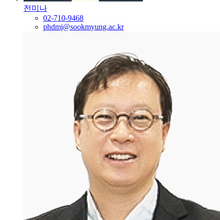
전미나
02-710-9468
phdmj@sookmyung.ac.kr