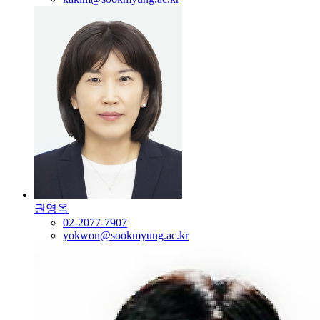
권영옥
02-2077-7907
yokwon@sookmyung.ac.kr