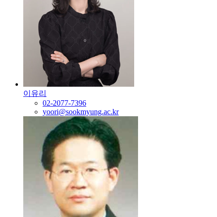
이유리
02-2077-7396
yoori@sookmyung.ac.kr