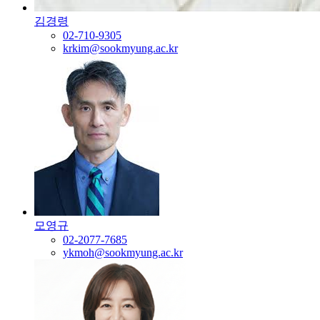
김경령
02-710-9305
krkim@sookmyung.ac.kr
모영규
02-2077-7685
ykmoh@sookmyung.ac.kr