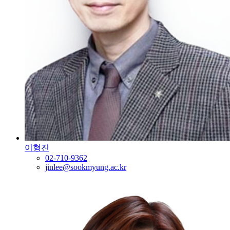
이형진
02-710-9362
jinlee@sookmyung.ac.kr