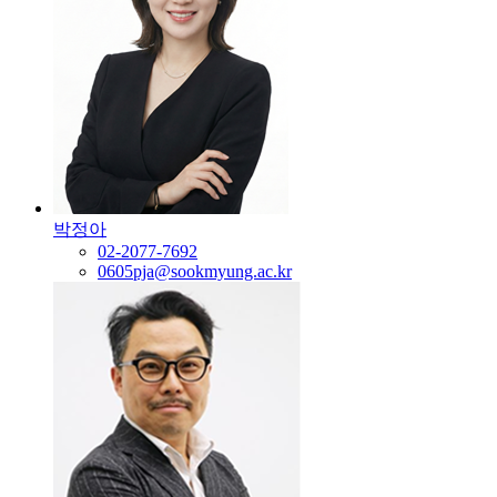
박정아
02-2077-7692
0605pja@sookmyung.ac.kr