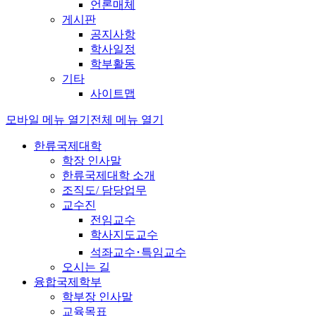
언론매체
게시판
공지사항
학사일정
학부활동
기타
사이트맵
모바일 메뉴 열기
전체 메뉴 열기
한류국제대학
학장 인사말
한류국제대학 소개
조직도/ 담당업무
교수진
전임교수
학사지도교수
석좌교수･특임교수
오시는 길
융합국제학부
학부장 인사말
교육목표