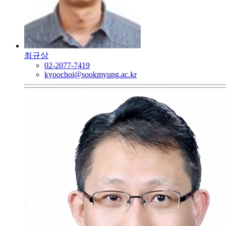
최규상
02-2077-7419
kyoochoi@sookmyung.ac.kr