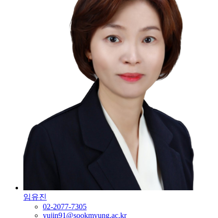
임유진
02-2077-7305
yujin91@sookmyung.ac.kr