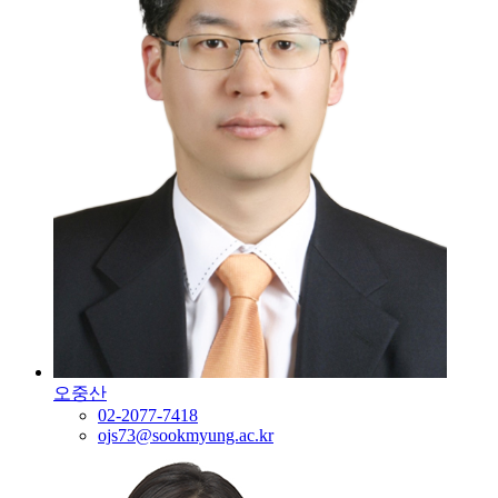
오중산
02-2077-7418
ojs73@sookmyung.ac.kr