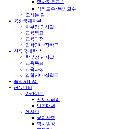
학사지도교수
석좌교수･특임교수
오시는 길
융합국제학부
학부장 인사말
교육목표
교육과정
입학안내/장학금
한류국제학부
학부장 인사말
교육목표
교육과정
입학안내/장학금
숙명ATLAS
커뮤니티
아카이브
포토갤러리
언론매체
게시판
공지사항
학사일정