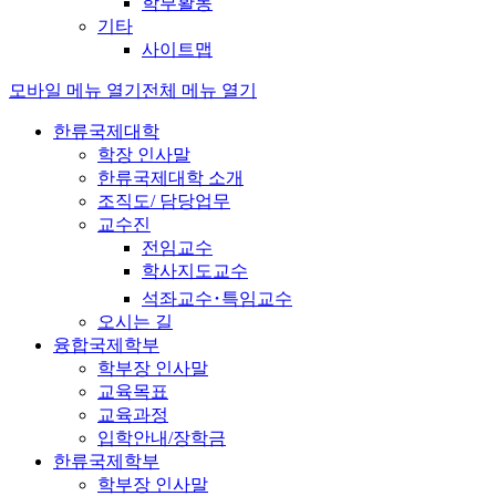
학부활동
기타
사이트맵
모바일 메뉴 열기
전체 메뉴 열기
한류국제대학
학장 인사말
한류국제대학 소개
조직도/ 담당업무
교수진
전임교수
학사지도교수
석좌교수･특임교수
오시는 길
융합국제학부
학부장 인사말
교육목표
교육과정
입학안내/장학금
한류국제학부
학부장 인사말