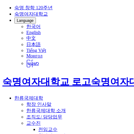
숙명 창학 120주년
숙명여자대학교
Language
한국어
English
中文
日本語
Tiếng Việt
Монгол
မြန်မာ
숙명여자대학교 로고
숙명여자
한류국제대학
학장 인사말
한류국제대학 소개
조직도/ 담당업무
교수진
전임교수