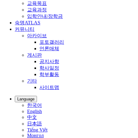
교육목표
교육과정
입학안내/장학금
숙명ATLAS
커뮤니티
아카이브
포토갤러리
언론매체
게시판
공지사항
학사일정
학부활동
기타
사이트맵
Language
한국어
English
中文
日本語
Tiếng Việt
Монгол