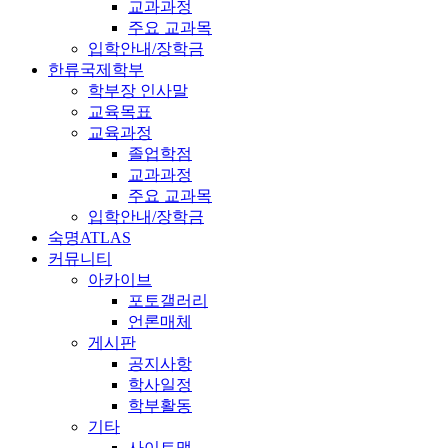
교과과정
주요 교과목
입학안내/장학금
한류국제학부
학부장 인사말
교육목표
교육과정
졸업학점
교과과정
주요 교과목
입학안내/장학금
숙명ATLAS
커뮤니티
아카이브
포토갤러리
언론매체
게시판
공지사항
학사일정
학부활동
기타
사이트맵