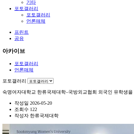
기타
포토갤러리
포토갤러리
언론매체
프린트
공유
아카이브
포토갤러리
언론매체
포토갤러리
숙명여자대학교 한류국제대학–국방외교협회 외국인 유학생을 
작성일
2026-05-20
조회수
122
작성자
한류국제대학