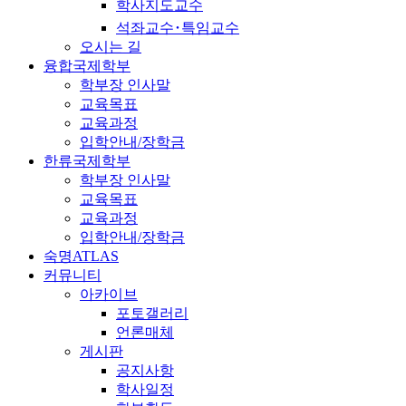
학사지도교수
석좌교수･특임교수
오시는 길
융합국제학부
학부장 인사말
교육목표
교육과정
입학안내/장학금
한류국제학부
학부장 인사말
교육목표
교육과정
입학안내/장학금
숙명ATLAS
커뮤니티
아카이브
포토갤러리
언론매체
게시판
공지사항
학사일정