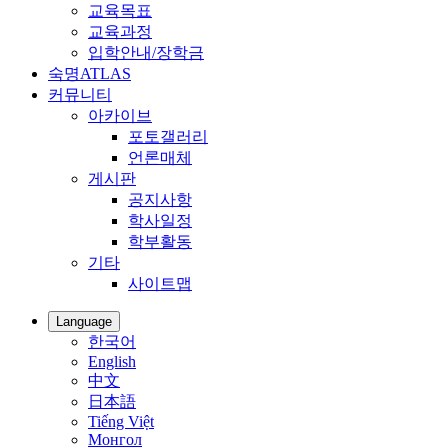
교육목표
교육과정
입학안내/장학금
숙명ATLAS
커뮤니티
아카이브
포토갤러리
언론매체
게시판
공지사항
학사일정
학부활동
기타
사이트맵
Language
한국어
English
中文
日本語
Tiếng Việt
Монгол