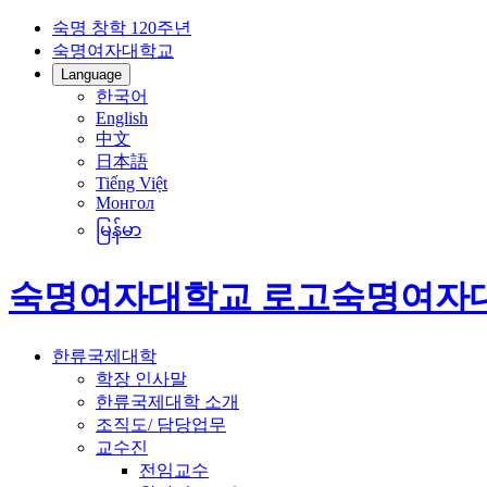
숙명 창학 120주년
숙명여자대학교
Language
한국어
English
中文
日本語
Tiếng Việt
Монгол
မြန်မာ
숙명여자대학교 로고
숙명여자
한류국제대학
학장 인사말
한류국제대학 소개
조직도/ 담당업무
교수진
전임교수