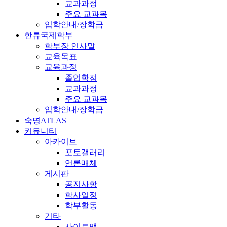
교과과정
주요 교과목
입학안내/장학금
한류국제학부
학부장 인사말
교육목표
교육과정
졸업학점
교과과정
주요 교과목
입학안내/장학금
숙명ATLAS
커뮤니티
아카이브
포토갤러리
언론매체
게시판
공지사항
학사일정
학부활동
기타
사이트맵