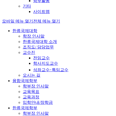
학부활동
기타
사이트맵
모바일 메뉴 열기
전체 메뉴 열기
한류국제대학
학장 인사말
한류국제대학 소개
조직도/ 담당업무
교수진
전임교수
학사지도교수
석좌교수･특임교수
오시는 길
융합국제학부
학부장 인사말
교육목표
교육과정
입학안내/장학금
한류국제학부
학부장 인사말