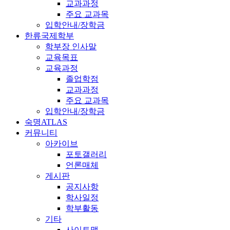
교과과정
주요 교과목
입학안내/장학금
한류국제학부
학부장 인사말
교육목표
교육과정
졸업학점
교과과정
주요 교과목
입학안내/장학금
숙명ATLAS
커뮤니티
아카이브
포토갤러리
언론매체
게시판
공지사항
학사일정
학부활동
기타
사이트맵