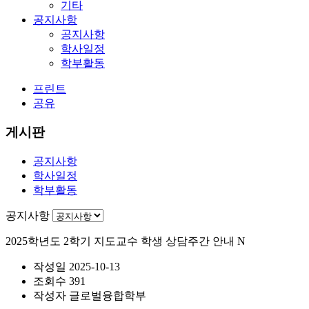
기타
공지사항
공지사항
학사일정
학부활동
프린트
공유
게시판
공지사항
학사일정
학부활동
공지사항
2025학년도 2학기 지도교수 학생 상담주간 안내
N
작성일
2025-10-13
조회수
391
작성자
글로벌융합학부