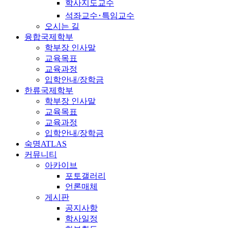
학사지도교수
석좌교수･특임교수
오시는 길
융합국제학부
학부장 인사말
교육목표
교육과정
입학안내/장학금
한류국제학부
학부장 인사말
교육목표
교육과정
입학안내/장학금
숙명ATLAS
커뮤니티
아카이브
포토갤러리
언론매체
게시판
공지사항
학사일정