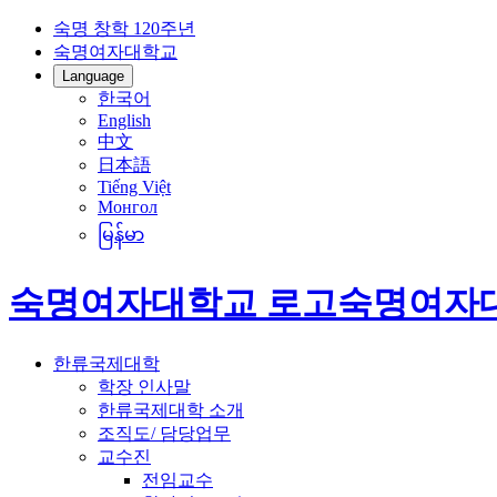
숙명 창학 120주년
숙명여자대학교
Language
한국어
English
中文
日本語
Tiếng Việt
Монгол
မြန်မာ
숙명여자대학교 로고
숙명여자
한류국제대학
학장 인사말
한류국제대학 소개
조직도/ 담당업무
교수진
전임교수