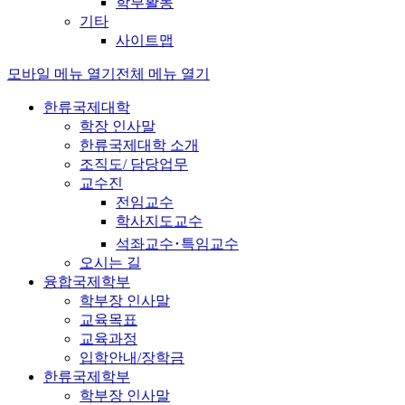
학부활동
기타
사이트맵
모바일 메뉴 열기
전체 메뉴 열기
한류국제대학
학장 인사말
한류국제대학 소개
조직도/ 담당업무
교수진
전임교수
학사지도교수
석좌교수･특임교수
오시는 길
융합국제학부
학부장 인사말
교육목표
교육과정
입학안내/장학금
한류국제학부
학부장 인사말