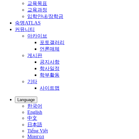
교육목표
교육과정
입학안내/장학금
숙명ATLAS
커뮤니티
아카이브
포토갤러리
언론매체
게시판
공지사항
학사일정
학부활동
기타
사이트맵
Language
한국어
English
中文
日本語
Tiếng Việt
Монгол